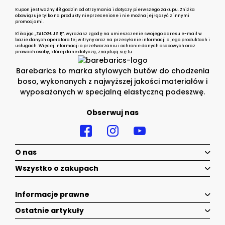
Kupon jest ważny 48 godzin od otrzymania i dotyczy pierwszego zakupu. Zniżka
obowiązuje tylko na produkty nieprzecenione i nie można jej łączyć z innymi
promocjami.
Klikając „ZALOGUJ SIĘ”, wyrażasz zgodę na umieszczenie swojego adresu e-mail w
bazie danych operatora tej witryny oraz na przesyłanie informacji o jego produktach i
usługach. Więcej informacji o przetwarzaniu i ochronie danych osobowych oraz
prawach osoby, której dane dotyczą,
znajdują się tu
Barebarics to marka stylowych butów do chodzenia
boso, wykonanych z najwyższej jakości materiałów i
wyposażonych w specjalną elastyczną podeszwę.
Obserwuj nas
O nas
Wszystko o zakupach
Informacje prawne
Ostatnie artykuły