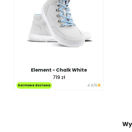
Element - Chalk White
719 zł
4.9
/5
Darmowa dostawa
Wyb