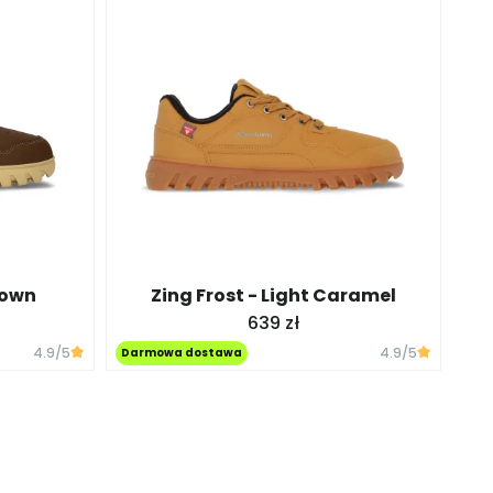
rown
Zing Frost - Light Caramel
639 zł
4.9
/5
4.9
/5
Darmowa dostawa