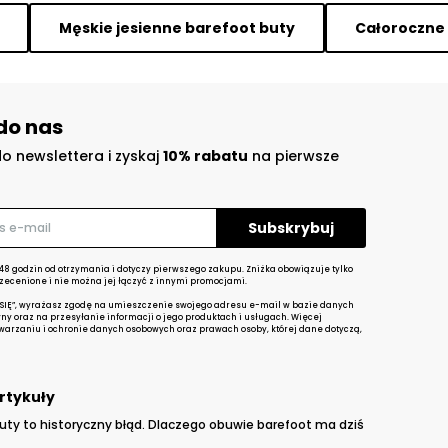
Męskie jesienne barefoot buty
Całoroczne 
do nas
do newslettera i zyskaj
10% rabatu
na pierwsze
48 godzin od otrzymania i dotyczy pierwszego zakupu. Zniżka obowiązuje tylko
zecenione i nie można jej łączyć z innymi promocjami.
 SIĘ”, wyrażasz zgodę na umieszczenie swojego adresu e-mail w bazie danych
yny oraz na przesyłanie informacji o jego produktach i usługach. Więcej
twarzaniu i ochronie danych osobowych oraz prawach osoby, której dane dotyczą,
rtykuły
uty to historyczny błąd. Dlaczego obuwie barefoot ma dziś