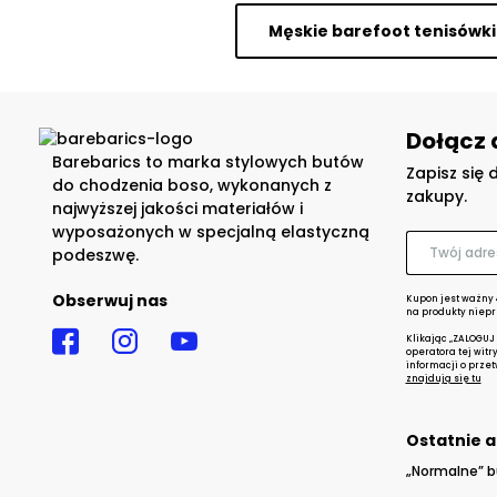
Męskie barefoot tenisówki
Dołącz 
Barebarics to marka stylowych butów
Zapisz się 
do chodzenia boso, wykonanych z
zakupy.
najwyższej jakości materiałów i
wyposażonych w specjalną elastyczną
podeszwę.
Obserwuj nas
Kupon jest ważny 
na produkty niepr
Klikając „ZALOGUJ
operatora tej witr
informacji o prze
znajdują się tu
Ostatnie a
„Normalne” b