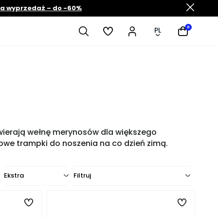
ia wyprzedaż – do -60%
0
PL
awierają wełnę merynosów dla większego
lowe trampki do noszenia na co dzień zimą.
Ekstra
Filtruj