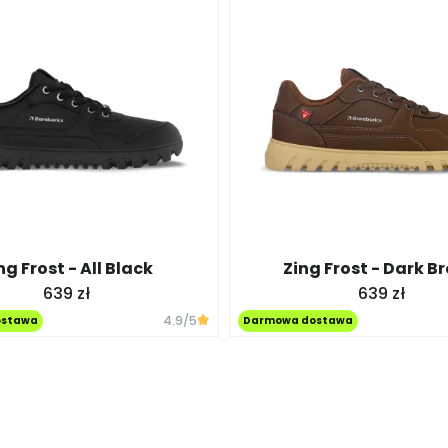
ng Frost - All Black
Zing Frost - Dark B
639 zł
639 zł
4.9
/5
ostawa
Darmowa dostawa