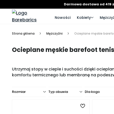
Darmowa dostawa od 419 z
Nowości
Kobiety
Mężczyź
Strona główna
Mężczyźni
Ocieplane męskie barefo
Ocieplane męskie barefoot teni
Utrzymaj stopy w cieple i suchości dzięki ocie
komfortu termicznego lub membranę na podeszwie, 
Rozmiar
Typ obuwia
Dla kogo