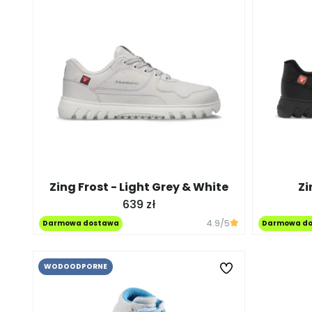
Zing Frost - Light Grey & White
Zi
639 zł
4.9
/5
Darmowa dostawa
Darmowa d
WODOODPORNE