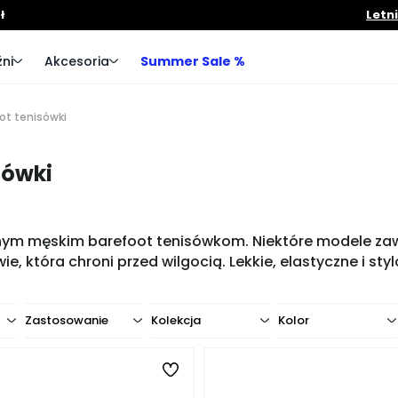
ł
Letn
ni
Akcesoria
Summer Sale %
ot tenisówki
sówki
planym męskim barefoot tenisówkom. Niektóre modele z
która chroni przed wilgocią. Lekkie, elastyczne i sty
Zastosowanie
Kolekcja
Kolor