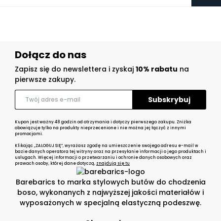
Dołącz do nas
Zapisz się do newslettera i zyskaj
10% rabatu
na
pierwsze zakupy.
Kupon jest ważny 48 godzin od otrzymania i dotyczy pierwszego zakupu. Zniżka
obowiązuje tylko na produkty nieprzecenione i nie można jej łączyć z innymi
promocjami.
Klikając „ZALOGUJ SIĘ”, wyrażasz zgodę na umieszczenie swojego adresu e-mail w
bazie danych operatora tej witryny oraz na przesyłanie informacji o jego produktach i
usługach. Więcej informacji o przetwarzaniu i ochronie danych osobowych oraz
prawach osoby, której dane dotyczą,
znajdują się tu
Barebarics to marka stylowych butów do chodzenia
boso, wykonanych z najwyższej jakości materiałów i
wyposażonych w specjalną elastyczną podeszwę.