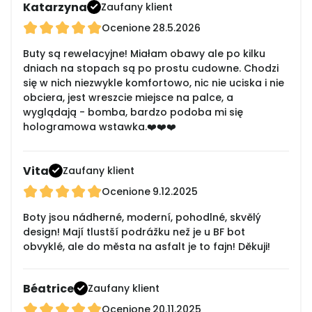
Katarzyna
Zaufany klient
Ocenione
28.5.2026
Buty są rewelacyjne! Miałam obawy ale po kilku
dniach na stopach są po prostu cudowne. Chodzi
się w nich niezwykle komfortowo, nic nie uciska i nie
obciera, jest wreszcie miejsce na palce, a
wyglądają - bomba, bardzo podoba mi się
hologramowa wstawka.❤️❤️❤️
Vita
Zaufany klient
Ocenione
9.12.2025
Boty jsou nádherné, moderní, pohodlné, skvělý
design! Mají tlustší podrážku než je u BF bot
obvyklé, ale do města na asfalt je to fajn! Děkuji!
Béatrice
Zaufany klient
Ocenione
20.11.2025