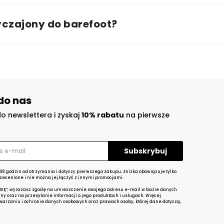
wyczajony do barefoot?
do nas
do newslettera i zyskaj
10% rabatu
na pierwsze
48 godzin od otrzymania i dotyczy pierwszego zakupu. Zniżka obowiązuje tylko
zecenione i nie można jej łączyć z innymi promocjami.
 SIĘ”, wyrażasz zgodę na umieszczenie swojego adresu e-mail w bazie danych
yny oraz na przesyłanie informacji o jego produktach i usługach. Więcej
twarzaniu i ochronie danych osobowych oraz prawach osoby, której dane dotyczą,