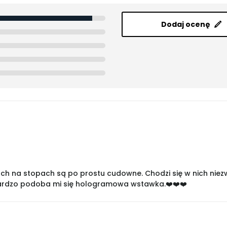
Dodaj ocenę
ch na stopach są po prostu cudowne. Chodzi się w nich niezwyk
bardzo podoba mi się hologramowa wstawka.❤️❤️❤️