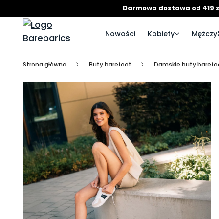
Darmowa dostawa od 419 z
Nowości
Kobiety
Mężczyź
Strona główna
Buty barefoot
Damskie buty barefo