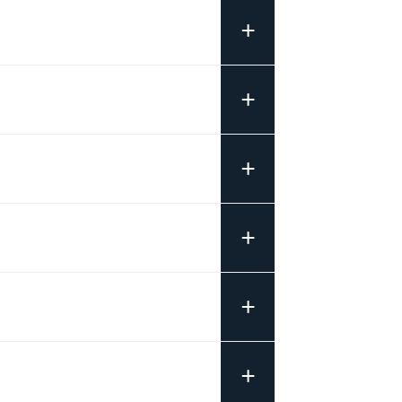
+
+
+
+
+
+