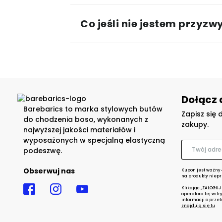
Co jeśli nie jestem przyz
Dołącz 
Barebarics to marka stylowych butów
Zapisz się 
do chodzenia boso, wykonanych z
zakupy.
najwyższej jakości materiałów i
wyposażonych w specjalną elastyczną
podeszwę.
Obserwuj nas
Kupon jest ważny 
na produkty niepr
Klikając „ZALOGUJ
operatora tej witr
informacji o prze
znajdują się tu