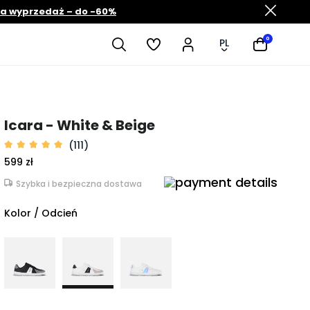
ia wyprzedaż – do -60%
0
PL
Icara - White & Beige
(111)
599 zł
Szybka i bezpieczna dostawa
Kolor / Odcień