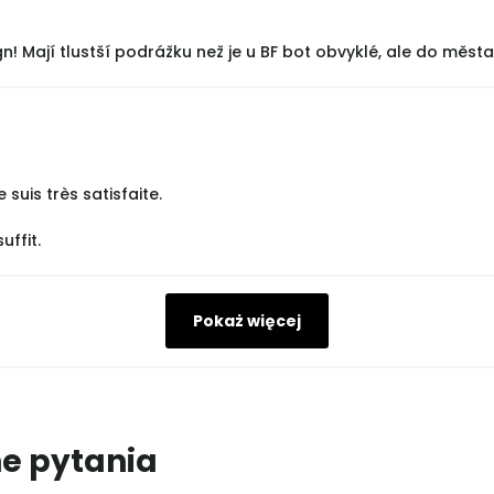
 Mají tlustší podrážku než je u BF bot obvyklé, ale do města na
suis très satisfaite.
uffit.
Pokaż więcej
e pytania