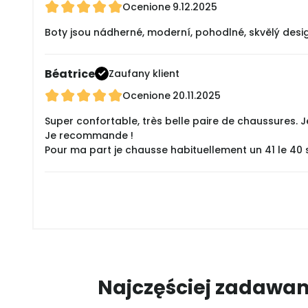
Ocenione
9.12.2025
Boty jsou nádherné, moderní, pohodlné, skvělý design!
Béatrice
Zaufany klient
Ocenione
20.11.2025
Super confortable, très belle paire de chaussures. Je 
Je recommande !
Pour ma part je chausse habituellement un 41 le 40 s
Najczęściej zadawan