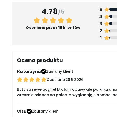
4.78
5
/
5
4
3
Ocenione przez 111 klientów
2
1
Ocena produktu
Katarzyna
Zaufany klient
Ocenione
28.5.2026
Buty są rewelacyjne! Miałam obawy ale po kilku dnia
wreszcie miejsce na palce, a wyglądają - bomba, 
Vita
Zaufany klient