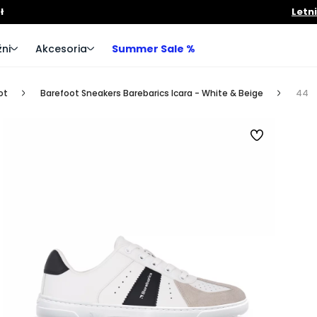
ł
Letn
ni
Akcesoria
Summer Sale %
ot
Barefoot Sneakers Barebarics Icara - White & Beige
44