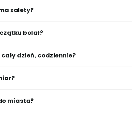
 ma zalety?
czątku bolał?
cały dzień, codziennie?
miar?
 do miasta?
?