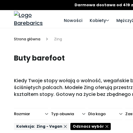
Darmowa dostawa od 419 z
Nowości
Kobiety
Mężczyź
Strona główna
Zing
Buty barefoot
Kiedy Twoje stopy wołają o wolność, wegańskie bu
ściśniętych palcach. Modele Zing oferują przestr
kształtem stopy. Gotowy na życie bez zbędnego 
Rozmiar
Typ obuwia
Dla kogo
Zas
Kolekcja:
Zing - Vegan
Odznacz wybór