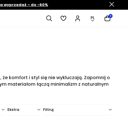
ia wyprzedaż – do -60%
0
PL
e komfort i styl się nie wykluczają. Zapomnij o
cyjnym materiałom łączą minimalizm z naturalnym
Ekstra
Filtruj