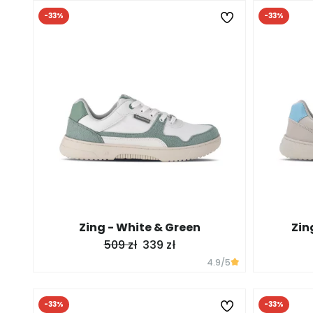
-33%
-33%
Zing - White & Green
Zin
509 zł
339 zł
4.9
/5
-33%
-33%