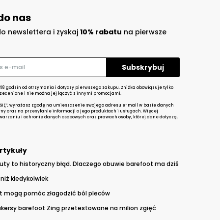
do nas
do newslettera i zyskaj
10% rabatu
na pierwsze
48 godzin od otrzymania i dotyczy pierwszego zakupu. Zniżka obowiązuje tylko
zecenione i nie można jej łączyć z innymi promocjami.
 SIĘ”, wyrażasz zgodę na umieszczenie swojego adresu e-mail w bazie danych
yny oraz na przesyłanie informacji o jego produktach i usługach. Więcej
twarzaniu i ochronie danych osobowych oraz prawach osoby, której dane dotyczą,
rtykuły
uty to historyczny błąd. Dlaczego obuwie barefoot ma dziś
niż kiedykolwiek
t mogą pomóc złagodzić ból pleców
kersy barefoot Zing przetestowane na milion zgięć