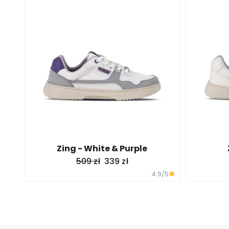
Zing - White & Purple
509 zł
339 zł
4.9
/5