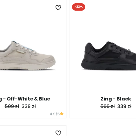
-33%
g - Off-White & Blue
Zing - Black
509 zł
339 zł
509 zł
339 zł
4.9
/5