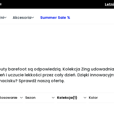
ł
Letn
ni
Akcesoria
Summer Sale %
ty barefoot są odpowiedzią. Kolekcja Zing udowadnia, ż
zeń i uczucie lekkości przez cały dzień. Dzięki innowa
nacisku? Sprawdź naszą ofertę.
tosowanie
Sezon
Kolekcja
(1)
Kolor