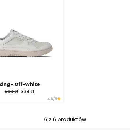
Zing - Off-White
509 zł
339 zł
4.9
/5
6 z 6 produktów