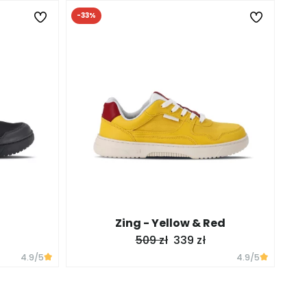
-33%
Zing - Yellow & Red
509 zł
339 zł
4.9
/5
4.9
/5