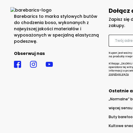
Dołącz 
Barebarics to marka stylowych butów
Zapisz się 
do chodzenia boso, wykonanych z
zakupy.
najwyższej jakości materiałów i
wyposażonych w specjalną elastyczną
podeszwę.
Obserwuj nas
Kupon jest ważny 
na produkty niepr
Klikając „ZALOGUJ
operatora tej witr
informacji o prze
znajdują się tu
Ostatnie a
„Normalne” b
więcej sensu 
Buty barefoo
Kultowe snea