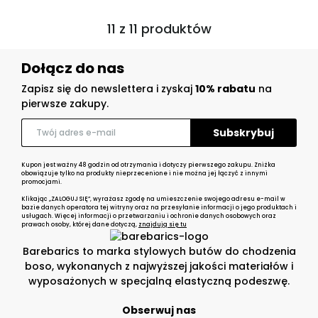
11 z 11 produktów
Dołącz do nas
Zapisz się do newslettera i zyskaj
10% rabatu
na
pierwsze zakupy.
Kupon jest ważny 48 godzin od otrzymania i dotyczy pierwszego zakupu. Zniżka
obowiązuje tylko na produkty nieprzecenione i nie można jej łączyć z innymi
promocjami.
Klikając „ZALOGUJ SIĘ”, wyrażasz zgodę na umieszczenie swojego adresu e-mail w
bazie danych operatora tej witryny oraz na przesyłanie informacji o jego produktach i
usługach. Więcej informacji o przetwarzaniu i ochronie danych osobowych oraz
prawach osoby, której dane dotyczą,
znajdują się tu
Barebarics to marka stylowych butów do chodzenia
boso, wykonanych z najwyższej jakości materiałów i
wyposażonych w specjalną elastyczną podeszwę.
Obserwuj nas