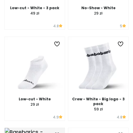
Low-cut - White - 3 pack
No-Show - White
49 zł
29 zł
4.8
5
Low-cut - White
Crew - White - Big logo - 3
pack
29 zł
59 zł
4.9
4.8