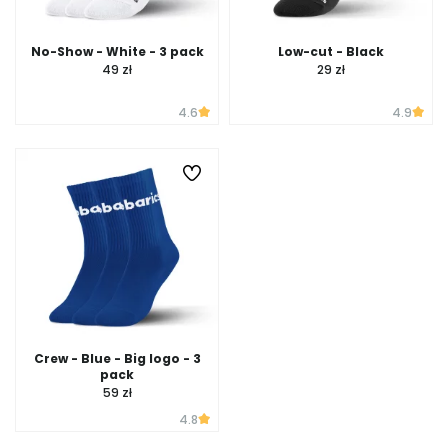
No-Show - White - 3 pack
Low-cut - Black
49 zł
29 zł
4.6
4.9
Crew - Blue - Big logo - 3
pack
59 zł
4.8