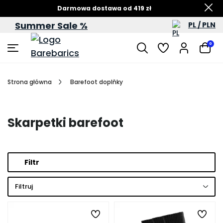
Darmowa dostawa od 419 zł
Summer Sale %
PL / PLN
Letnia wyprzedaż – do -60%
0
Strona główna
Barefoot doplňky
Skarpetki barefoot
Filtr
Filtruj