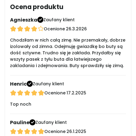
Ocena produktu
Agnieszka
Zaufany klient
Ocenione
26.3.2026
Chodziłam w nich całą zimę. Nie przemakały, dobrze
izolowały od zimna. Odejmuję gwiazdkę bo buty są
dość sztywne. Trudno się je zakłada. Przydałby się
wszyty pasek z tyłu buta dla łatwiejszego
zakladania i zdejmowania. Buty sprawdziły się zimą.
Henric
Zaufany klient
Ocenione
17.2.2025
Top noch
Pauline
Zaufany klient
Ocenione
26.1.2025