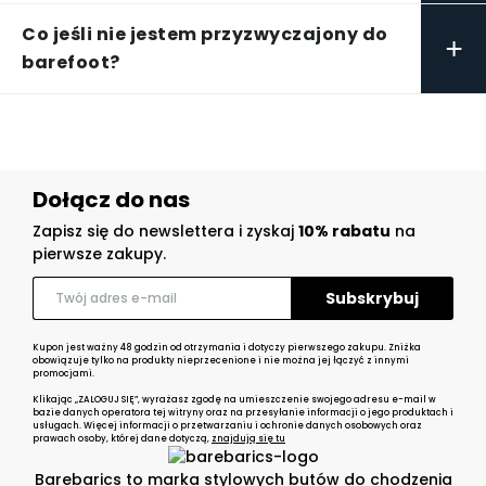
Co jeśli nie jestem przyzwyczajony do
+
barefoot?
Dołącz do nas
Zapisz się do newslettera i zyskaj
10% rabatu
na
pierwsze zakupy.
Kupon jest ważny 48 godzin od otrzymania i dotyczy pierwszego zakupu. Zniżka
obowiązuje tylko na produkty nieprzecenione i nie można jej łączyć z innymi
promocjami.
Klikając „ZALOGUJ SIĘ”, wyrażasz zgodę na umieszczenie swojego adresu e-mail w
bazie danych operatora tej witryny oraz na przesyłanie informacji o jego produktach i
usługach. Więcej informacji o przetwarzaniu i ochronie danych osobowych oraz
prawach osoby, której dane dotyczą,
znajdują się tu
Barebarics to marka stylowych butów do chodzenia