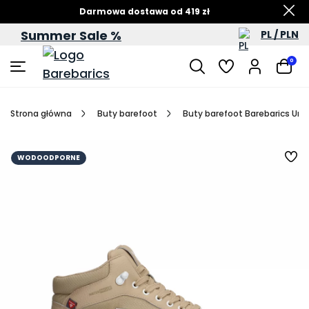
Darmowa dostawa od 419 zł
Summer Sale %
PL / PLN
Letnia wyprzedaż – do -60%
0
Strona główna
Buty barefoot
Buty barefoot Barebarics Urb
WODOODPORNE