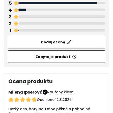
5
4
3
2
1
Dodaj ocenę
Zapytaj o produkt
Ocena produktu
Milena Ipserová
Zaufany klient
Ocenione
12.3.2025
Hezký den, boty jsou moc pěkné a pohodlné.