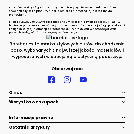
Kupon jest ważny 48 godzin od otrzymania i dotyczy pierwszego zakupu. Zniżka
obowiązuje tylko na produkty nieprzecenione i nie można jej łączyć z innymi
promocjami.
Klikając „ZALOGUJ SIĘ”, wyrażasz zgodę na umieszczenie swojego adresu e-mail w
bazie danych operatora tej witryny oraz na przesyłanie informacji o jego produktach i
usługach. Więcej informacji o przetwarzaniu i ochronie danych osobowych oraz
prawach osoby, której dane dotyczą,
znajdują się tu
Barebarics to marka stylowych butów do chodzenia
boso, wykonanych z najwyższej jakości materiałów i
wyposażonych w specjalną elastyczną podeszwę.
Obserwuj nas
O nas
Wszystko o zakupach
Informacje prawne
Ostatnie artykuły