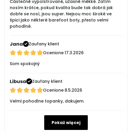
Částečně vypolstrované, úžasně měkké. Zatím
nosím krátce, pokud kvalita bude tak dobrá jak
dobře se nosí, jsou super. Nejsou moc široké ve
špici jako některé barefoot boty, přesto velmi
pohodlné.
Jana
Zaufany klient
Ocenione
17.3.2026
Som spokojný
Libusa
Zaufany klient
Ocenione
8.5.2026
Velmi pohodlne topanky, dakujem.
Pokaż więcej