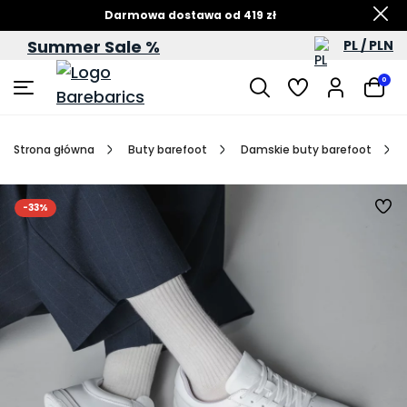
Darmowa dostawa od 419 zł
Summer Sale %
PL / PLN
Letnia wyprzedaż – do -60%
0
Strona główna
Buty barefoot
Damskie buty barefoot
-33%