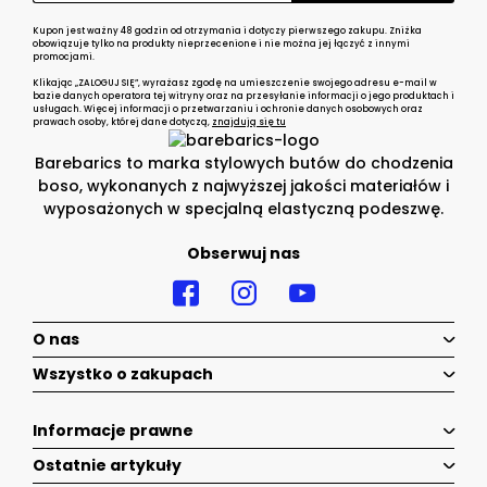
Kupon jest ważny 48 godzin od otrzymania i dotyczy pierwszego zakupu. Zniżka
obowiązuje tylko na produkty nieprzecenione i nie można jej łączyć z innymi
promocjami.
Klikając „ZALOGUJ SIĘ”, wyrażasz zgodę na umieszczenie swojego adresu e-mail w
bazie danych operatora tej witryny oraz na przesyłanie informacji o jego produktach i
usługach. Więcej informacji o przetwarzaniu i ochronie danych osobowych oraz
prawach osoby, której dane dotyczą,
znajdują się tu
Barebarics to marka stylowych butów do chodzenia
boso, wykonanych z najwyższej jakości materiałów i
wyposażonych w specjalną elastyczną podeszwę.
Obserwuj nas
O nas
Wszystko o zakupach
Informacje prawne
Ostatnie artykuły