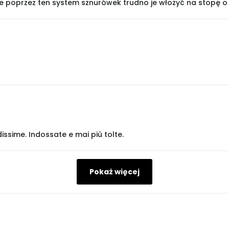
le poprzez ten system sznurówek trudno je włożyć na stopę o
ssime. Indossate e mai più tolte.
Pokaż więcej