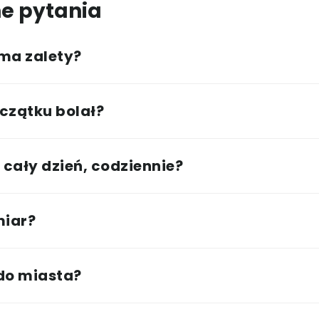
e pytania
 ma zalety?
czątku bolał?
cały dzień, codziennie?
miar?
 do miasta?