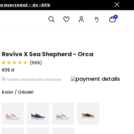
ia wyprzedaż – do -60%
0
PL
Revive X Sea Shepherd - Orca
(569)
639 zł
Szybka i bezpieczna dostawa
Kolor / Odcień