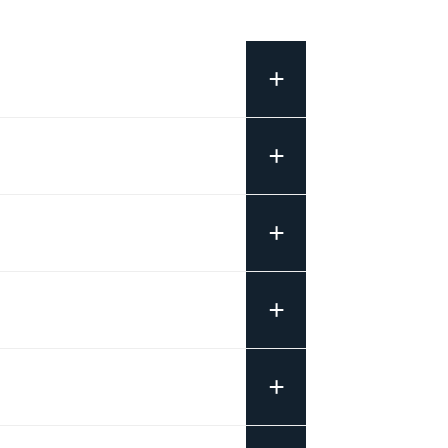
+
+
+
+
+