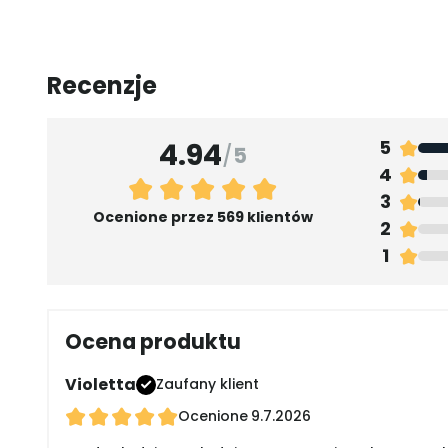
Recenzje
4.94
5
/
5
4
3
Ocenione przez 569 klientów
2
1
Ocena produktu
Violetta
Zaufany klient
Ocenione
9.7.2026