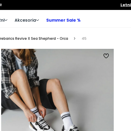
ł
Letn
ni
Akcesoria
Summer Sale %
rebarics Revive X Sea Shepherd - Orca
45