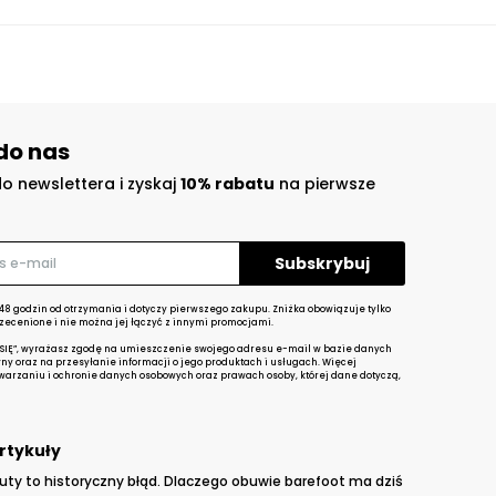
do nas
do newslettera i zyskaj
10% rabatu
na pierwsze
48 godzin od otrzymania i dotyczy pierwszego zakupu. Zniżka obowiązuje tylko
zecenione i nie można jej łączyć z innymi promocjami.
 SIĘ”, wyrażasz zgodę na umieszczenie swojego adresu e-mail w bazie danych
yny oraz na przesyłanie informacji o jego produktach i usługach. Więcej
twarzaniu i ochronie danych osobowych oraz prawach osoby, której dane dotyczą,
rtykuły
uty to historyczny błąd. Dlaczego obuwie barefoot ma dziś