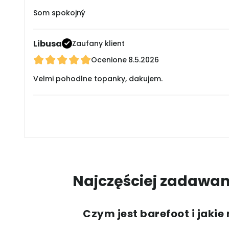
Som spokojný
Libusa
Zaufany klient
Ocenione
8.5.2026
Velmi pohodlne topanky, dakujem.
Najczęściej zadawan
Czym jest barefoot i jakie