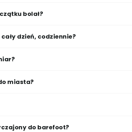
czątku bolał?
cały dzień, codziennie?
miar?
 do miasta?
?
wyczajony do barefoot?