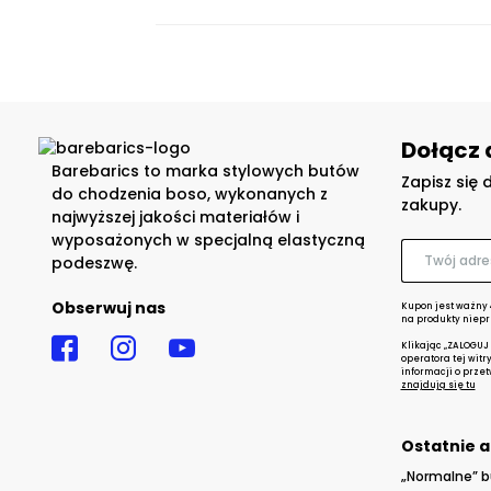
Dołącz 
Barebarics to marka stylowych butów
Zapisz się 
do chodzenia boso, wykonanych z
zakupy.
najwyższej jakości materiałów i
wyposażonych w specjalną elastyczną
podeszwę.
Obserwuj nas
Kupon jest ważny 
na produkty niepr
Klikając „ZALOGUJ
operatora tej witr
informacji o prze
znajdują się tu
Ostatnie a
„Normalne” b