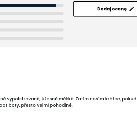
Dodaj ocenę
ě vypolstrované, úžasně měkké. Zatím nosím krátce, pokud k
foot boty, přesto velmi pohodlné.