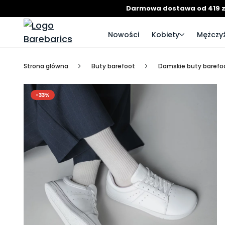
Darmowa dostawa od 419 z
Nowości
Kobiety
Mężczyź
Strona główna
Buty barefoot
Damskie buty barefo
-33%