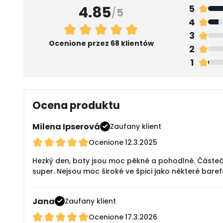
4.85
5
/
5
4
3
Ocenione przez 68 klientów
2
1
Ocena produktu
Milena Ipserová
Zaufany klient
Ocenione
12.3.2025
Hezký den, boty jsou moc pěkné a pohodlné. Částečn
super. Nejsou moc široké ve špici jako některé bare
Jana
Zaufany klient
Ocenione
17.3.2026