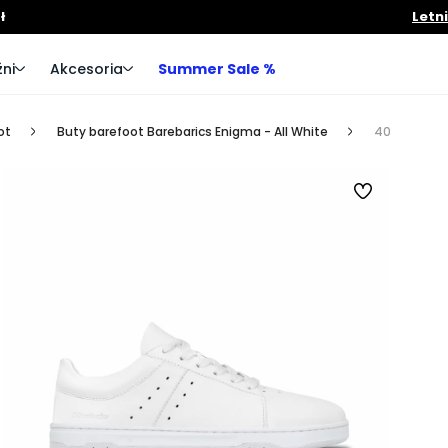
ł
Letn
ni
Akcesoria
Summer Sale %
ot
Buty barefoot Barebarics Enigma - All White
40