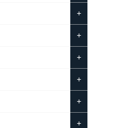
+
+
+
+
+
+